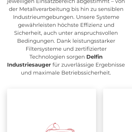
jeweiligen Einsatzbereich abgestimmt – von
der Metallverarbeitung bis hin zu sensiblen
Industrieumgebungen. Unsere Systeme
gewährleisten höchste Effizienz und
Sicherheit, auch unter anspruchsvollen
Bedingungen. Dank leistungsstarker
Filtersysteme und zertifizierter
Technologien sorgen
Delfin
Industriesauger
für zuverlässige Ergebnisse
und maximale Betriebssicherheit.
Image
Drehstrom
Drehstrom
We
We
Industriesauger
Industriesauger
Ind
Ind
Für den zuverlässigen 24/7-
Einsatz mit hoher
benutzer
Energieeffizienz und robuster
für fle