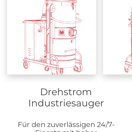
Schutzklasse.
A
Mehr
erfahren
Drehstrom
Industriesauger
Für den zuverlässigen 24/7-