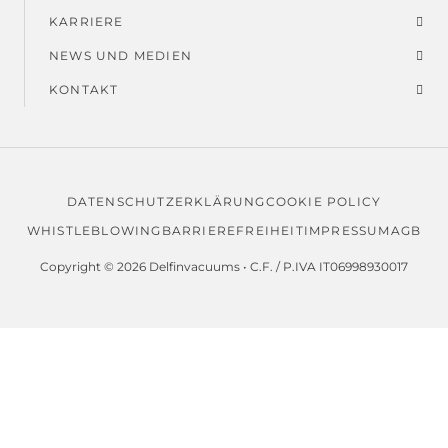
KARRIERE
NEWS UND MEDIEN
KONTAKT
DATENSCHUTZERKLÄRUNG
COOKIE POLICY
Rechtliche
WHISTLEBLOWING
BARRIEREFREIHEIT
IMPRESSUM
AGB
Hinweise
Copyright © 2026 Delfinvacuums • C.F. / P.IVA IT06998930017