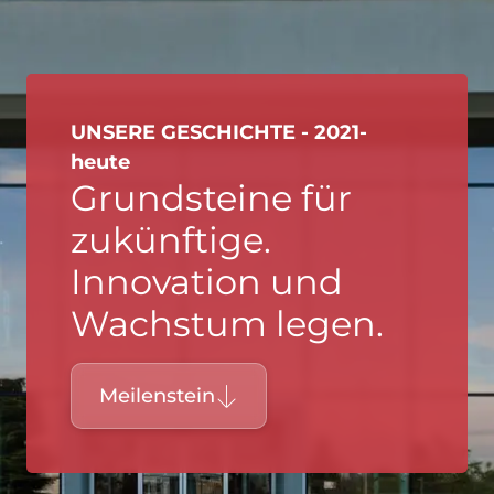
UNSERE GESCHICHTE - 2021-
heute
Grundsteine für
zukünftige.
Innovation und
Wachstum legen.
Meilenstein