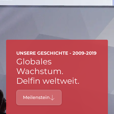
UNSERE GESCHICHTE - 2009-2019
Globales
Wachstum.
Delfin weltweit.
Meilenstein