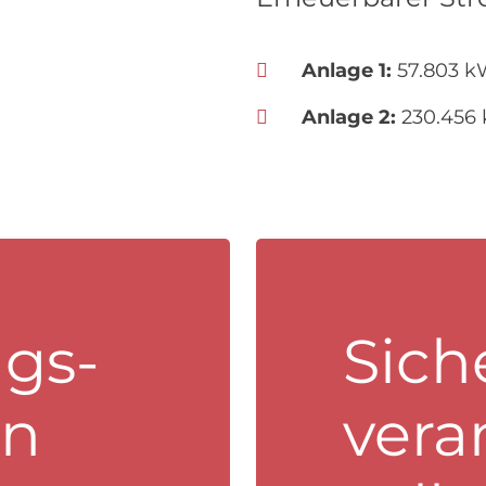
Anlage 1:
57.803 k
Anlage 2:
230.456
gs­
Sich
en
vera