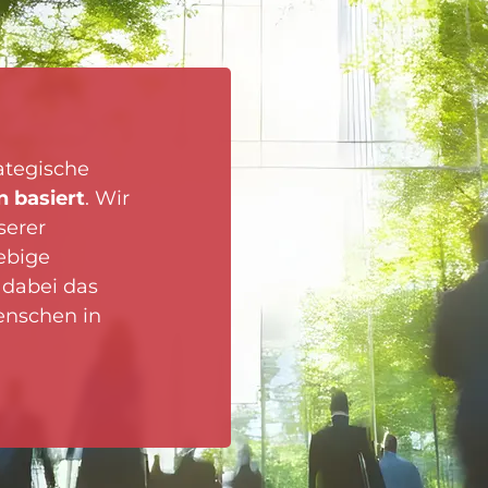
ategische
n basiert
. Wir
serer
ebige
 dabei das
nschen in