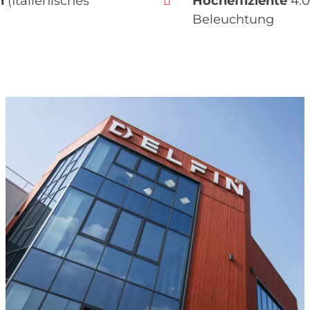
n
(Italienisches
Hocheffiziente
4.0
Beleuchtung