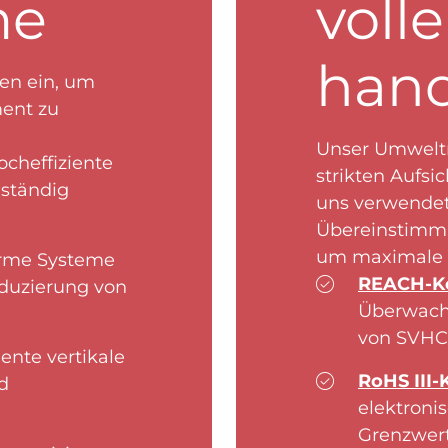
me
volle
han
ien ein, um
ent zu
Unser Umwelt
cheffiziente
strikten Aufsi
lständig
uns verwendete
Übereinstimmu
um maximale S
rme Systeme
REACH-Ko
duzierung von
Überwachu
von SVHC 
gente vertikale
RoHS III-
d
elektroni
Grenzwert