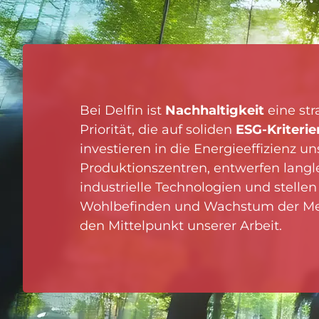
VERTEIDIGUNGSINDUSTRIE
RECYCLING UND
ABFALLWIRTSCHAFT
BATTERIETECHNOLOGIE
LUFT- UND RAUMFAHRT
Bei Delfin ist
Nachhaltigkeit
eine str
Priorität, die auf soliden
ESG-Kriterie
investieren in die Energieeffizienz un
Produktionszentren, entwerfen langl
industrielle Technologien und stellen
Wohlbefinden und Wachstum der Me
den Mittelpunkt unserer Arbeit.