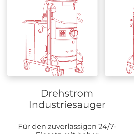
Schutzklasse.
A
Mehr
erfahren
Drehstrom
Industriesauger
Für den zuverlässigen 24/7-