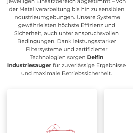
jeweiligen Einsatzbereich abgestimmt – von
der Metallverarbeitung bis hin zu sensiblen
Industrieumgebungen. Unsere Systeme
gewährleisten höchste Effizienz und
Sicherheit, auch unter anspruchsvollen
Bedingungen. Dank leistungsstarker
Filtersysteme und zertifizierter
Technologien sorgen
Delfin
Industriesauger
für zuverlässige Ergebnisse
und maximale Betriebssicherheit.
Image
Drehstrom
Drehstrom
We
We
Industriesauger
Industriesauger
Ind
Ind
Für den zuverlässigen 24/7-
Einsatz mit hoher
benutzer
Energieeffizienz und robuster
für fle