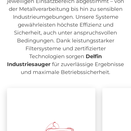
jeweiligen Einsatzbereich abgestimmt – von
der Metallverarbeitung bis hin zu sensiblen
Industrieumgebungen. Unsere Systeme
gewährleisten höchste Effizienz und
Sicherheit, auch unter anspruchsvollen
Bedingungen. Dank leistungsstarker
Filtersysteme und zertifizierter
Technologien sorgen
Delfin
Industriesauger
für zuverlässige Ergebnisse
und maximale Betriebssicherheit.
Image
Drehstrom
Drehstrom
We
We
Industriesauger
Industriesauger
Ind
Ind
Für den zuverlässigen 24/7-
Einsatz mit hoher
benutzer
Energieeffizienz und robuster
für fle