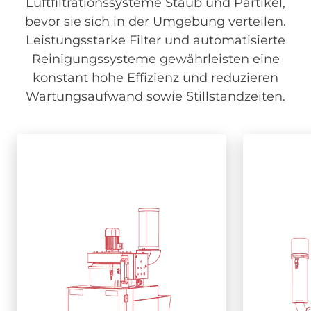
Luftfiltrationssysteme Staub und Partikel,
bevor sie sich in der Umgebung verteilen.
Leistungsstarke Filter und automatisierte
Reinigungssysteme gewährleisten eine
konstant hohe Effizienz und reduzieren
Wartungsaufwand sowie Stillstandzeiten.
Image
Mobile Entstauber für
Mobile Entstauber für
En
En
industrielle
industrielle
Ab
Ab
Anwendungen
Anwendungen
leich
leich
Ma
Ma
Flexible Lösungen für saubere
Luft und effiziente Absaugung
Leistun
direkt am Arbeitsplatz.
hohe 
konti
Mehr