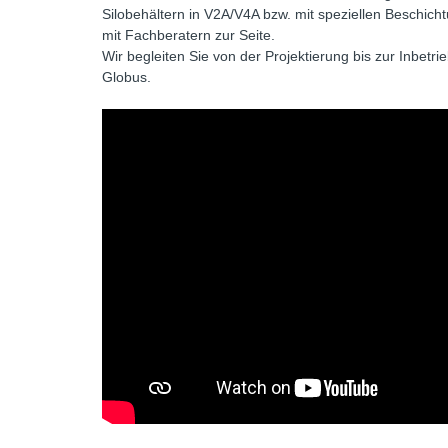
Silobehältern in V2A/V4A bzw. mit speziellen Beschich
mit Fachberatern zur Seite.
Wir begleiten Sie von der Projektierung bis zur Inbet
Globus.