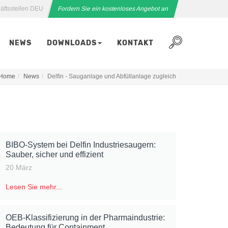
äftsstellen DEU
Fordern Sie ein kostenloses Angebot an
NEWS
DOWNLOADS
KONTAKT
Home
News
Delfin - Sauganlage und Abfüllanlage zugleich
BIBO-System bei Delfin Industriesaugern:
Sauber, sicher und effizient
20 März
Lesen Sie mehr...
OEB-Klassifizierung in der Pharmaindustrie:
Bedeutung für Containment,