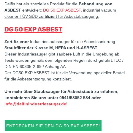
Delfin hat ein spezielles Produkt für die
Behandlung von
ASBEST
entwickelt:
DG 50 EXP ASBEST,
industrial vacuum
cleaner TÜV-SÜD zertifiziert für Asbestabsaugung.
DG 50 EXP ASBEST
Zertifizierter
Industriestaubsauger für die Asbestsanierung:
Staubfilter der Klasse M, HEPA und H-ASBEST
.
Dieser Industriesauger gibt saubere Luft in die Umgebung ab.
Tests wurden gemäß den folgenden Regeln durchgeführt: IEC /
DIN EN 60335-2-69 / Anhang AA.
Der DG50 EXP ASBEST ist für die Verwendung spezieller Beutel
für die Asbestentsorgung konzipiert.
Um mehr über Staubsauger für Asbeststaub zu erfahren,
kontaktieren Sie uns unter 0541/58052 584 oder
info@delfinindustriesauger.de
!
ENTDECKEN SIE DEN DG 50 EXP ASBEST!