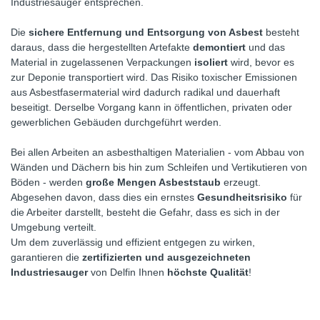
Industriesauger entsprechen.
Die
sichere Entfernung und Entsorgung von Asbest
besteht
daraus, dass die hergestellten Artefakte
demontiert
und das
Material in zugelassenen Verpackungen
isoliert
wird, bevor es
zur Deponie transportiert wird. Das Risiko toxischer Emissionen
aus Asbestfasermaterial wird dadurch radikal und dauerhaft
beseitigt. Derselbe Vorgang kann in öffentlichen, privaten oder
gewerblichen Gebäuden durchgeführt werden.
Bei allen Arbeiten an asbesthaltigen Materialien - vom Abbau von
Wänden und Dächern bis hin zum Schleifen und Vertikutieren von
Böden - werden
große Mengen Asbeststaub
erzeugt.
Abgesehen davon, dass dies ein ernstes
Gesundheitsrisiko
für
die Arbeiter darstellt, besteht die Gefahr, dass es sich in der
Umgebung verteilt.
Um dem zuverlässig und effizient entgegen zu wirken,
garantieren die
zertifizierten und ausgezeichneten
Industriesauger
von Delfin Ihnen
höchste Qualität
!