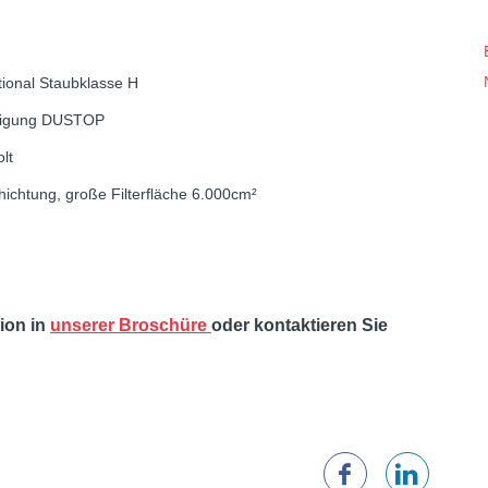
ptional Staubklasse H
einigung DUSTOP
lt
hichtung, große Filterfläche 6.000cm²
tion in
unserer Broschüre
oder kontaktieren Sie