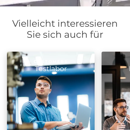
Vielleicht interessieren
Sie sich auch für
Image
CUSTOMERS
CUSTOMERS
Testlabor
Testlabor
Mehr
erfahren