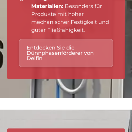
Materialien:
Besonders für
Produkte mit hoher
mechanischer Festigkeit und
guter Fließfähigkeit.
Entdecken Sie die
Dünnphasenförderer von
Delfin